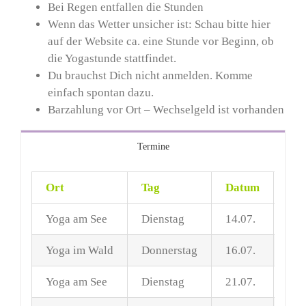
Bei Regen entfallen die Stunden
Wenn das Wetter unsicher ist: Schau bitte hier
auf der Website ca. eine Stunde vor Beginn, ob
die Yogastunde stattfindet.
Du brauchst Dich nicht anmelden. Komme
einfach spontan dazu.
Barzahlung vor Ort – Wechselgeld ist vorhanden
Termine
Ort
Tag
Datum
Zei
Yoga am See
Dienstag
14.07.
08.
Yoga im Wald
Donnerstag
16.07.
18.
Yoga am See
Dienstag
21.07.
08.