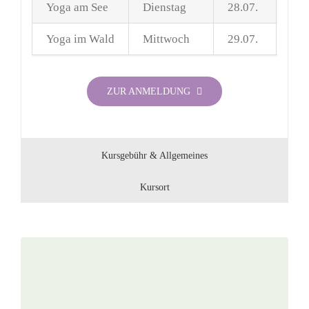
Yoga am See
Dienstag
28.07.
08.
Yoga im Wald
Mittwoch
29.07.
18.
ZUR ANMELDUNG
Kursgebühr & Allgemeines
Kursort
Vagus-Workshop